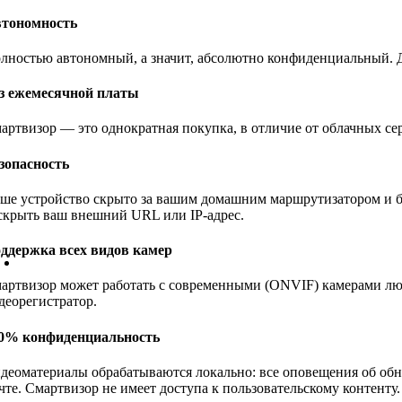
тономность
лностью автономный, а значит, абсолютно конфиденциальный. Д
з ежемесячной платы
артвизор — это однократная покупка, в отличие от облачных се
зопасность
ше устройство скрыто за вашим домашним маршрутизатором и бр
скрыть ваш внешний URL или IP-адрес.
ддержка всех видов камер
артвизор может работать с современными (ONVIF) камерами лю
деорегистратор.
0% конфиденциальность
деоматериалы обрабатываются локально: все оповещения об обн
чте. Смартвизор не имеет доступа к пользовательскому контенту.