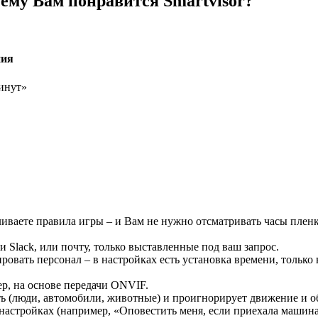
ему Вам понравится Smartvisor?
ния
минут»
вливаете правила игры – и Вам не нужно отсматривать часы пле
 Slack, или почту, только выставленные под ваш запрос.
ровать персонал – в настройках есть установка времени, только
р, на основе передачи ONVIF.
еть (люди, автомобили, животные) и проигнорирует движение и о
 настройках (например, «Оповеcтить меня, если приехала машин